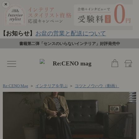
×
【お知らせ】
お盆の営業と配送について
書籍第二弾「センスのいらないインテリア」好評発売中
toggle
navigation
Re:CENO Mag
＞
インテリアを学ぶ
＞
コツとノウハウ（動画）