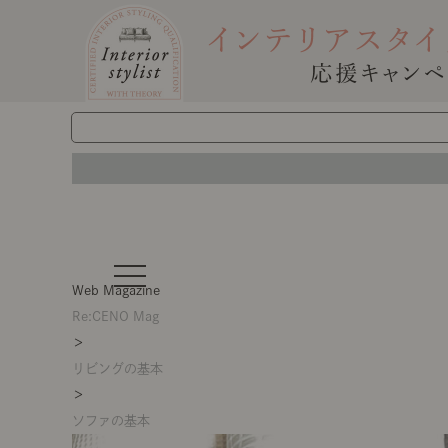
t
o
Web Magazine
g
g
Re:CENO Mag
l
＞
e
n
リビングの基本
a
v
＞
i
g
ソファの基本
a