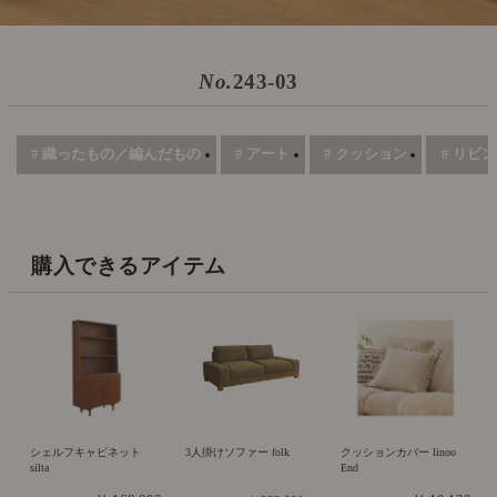
No.
243-03
# 織ったもの／編んだもの
# アート
# クッション
# リビ
購入できるアイテム
シェルフキャビネット
3人掛けソファー folk
クッションカバー linoo
silta
End