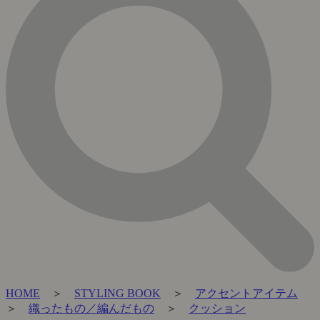
HOME
＞
STYLING BOOK
＞
アクセントアイテム
＞
織ったもの／編んだもの
＞
クッション