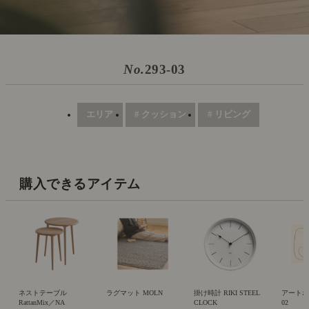
No.
293-03
エリア
# クッション
# リビング
購入できるアイテム
ネストテーブル
ラグマット MOLN
掛け時計 RIKI STEEL
アートポス
RattanMix／NA
CLOCK
02