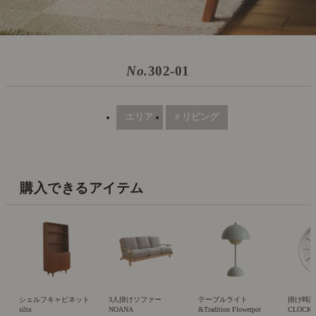
No.
302-01
エリア
# リビング
購入できるアイテム
シェルフキャビネット
3人掛けソファー
テーブルライト
掛け時計 R
silta
NOANA
&Tradition Flowerpot
CLOCK