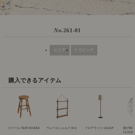
No.
261-01
エリア
# リビング
購入できるアイテム
スツール NEIN MARKE
ウォールシェルフ H/A
フロアライト GRASP
掛け時計 R
CLOCK