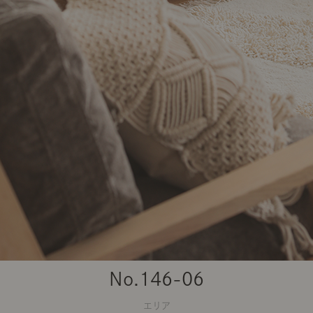
No.
146-06
エリア