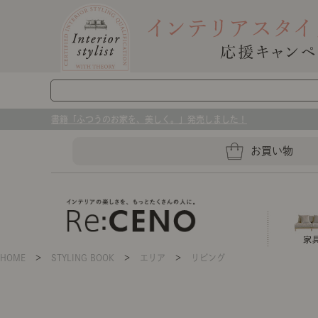
書籍「ふつうのお家を、美しく。」発売しました！
お買い物
HOME
＞
STYLING BOOK
＞
エリア
＞
リビング
ソファー
ラグマット・カーペット
キッチングッズ収納
ソファー、ラグ、ベッド、照明
センスのいらないインテリア｜お部屋づ
ベッド
ケア用品
プレート・お皿
店舗TOP