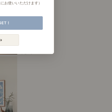
たにお使いいただけます）
GET！
→
# リビング