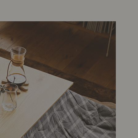
示アイテム
展示アイテム
クセス
アクセス
ブジェ
本
ップ
ダイニング特集
示アイテム
クセス
ウハウ（動画）
リビングの基本
の基本
書斎の基本
所レポ
本と音楽と映画
product
Buyer's Voice