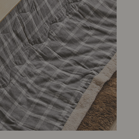
ポート
お店だより
ネートレッスン
ナチュラルヴィンテージの作り方
ときどき、古いもの」
Vlog「晴れのち、キッチン」
ネートレッスン