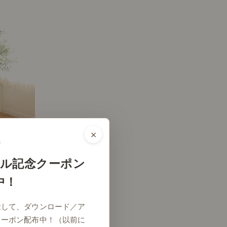
×
ル記念クーポン
中！
# リビング
念して、ダウンロード／ア
クーポン配布中！（以前に