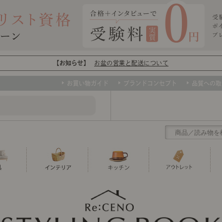
【お知らせ】
お盆の営業と配送について
お買い物ガイド
ブランドコンセプト
品質への取
クリアランス
テーブル
カーテン・ブラインド
グラス
ダイニング
寝具・布団
カトラリー
椅子・チ
寝具カバ
マグカッ
センスのいらないインテリア
など、欲しいインテリアをお得な価格で！
撮影などで使用し
トップ
ト
くりの
センスのいらないインテリア｜ベーススタイリ
センスのいらないインテリア
ユニットシェルフ
ミラー
ボウル・鉢
TVボード
時計
ポット
収納家具
クッショ
保存容器