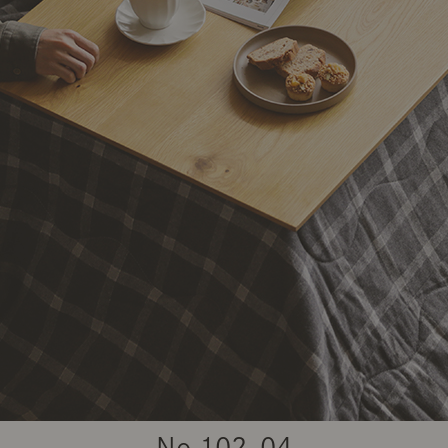
商品紹介（動画）
リセノ ランチ部
お仕事レ
特集
AGRAソファのこと
センスのいらないインテリア
コーディ
人気の連載
ルームツアー
モーニングルーティン
Vlog「
Vlog「にわかに、暮らせば。」
ナチュラルヴィンテージの作り方
コーディ
No.
102-04