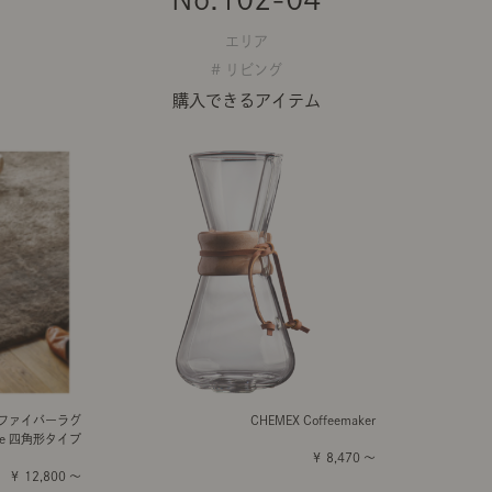
エリア
# リビング
購入できるアイテム
ロファイバーラグ
CHEMEX Coffeemaker
tte 四角形タイプ
￥ 8,470 ～
￥ 12,800 ～