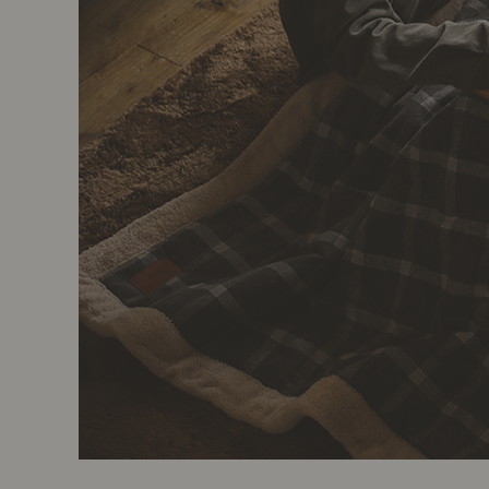
製品ストーリー
お知らせ
書籍連動企画
オリジナル家具の企画経緯
お部屋ビフォーアフター
Vlog「日々うらら」