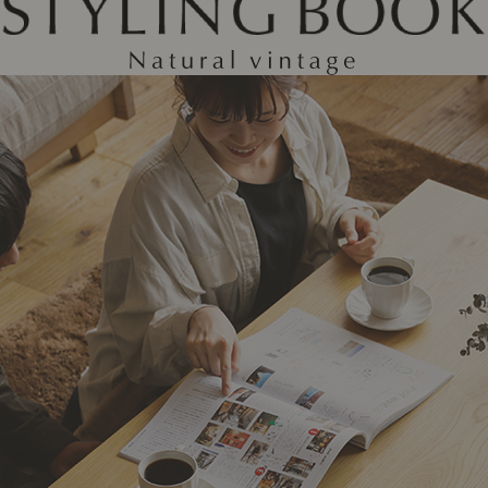
ング編
リング編
展示アイテム
展
アクセス
ア
デスク・チェア
収納雑貨
エプロン・クロス
こたつ
アート・フレーム
キッチンツール
照明
置物・オ
ナチュラルヴィンテージを知る
ナチュラルヴィンテージ実例
ナチュラルヴィンテージの基
フラワーベース・花瓶
観葉植物
家電
トップ
ト
涼感寝具特集
夏の快適インテリア特集
リビング家具特集
インテリアを学ぶ
展示アイテム
展
アクセス
ア
ディスプレイの基本
お手入れの基本
コツとノ
収納の基本
寝室の基本
キッチン
カーテンの基本
インテリアを楽しむ
Let's DIY！
植物と暮らそう
話題の場
食べるを楽しむ
日々のできごと
リセノのこと
蚤の市で見つけた偏愛品
Re:CENO Vlog（動画）
Re:CENO 