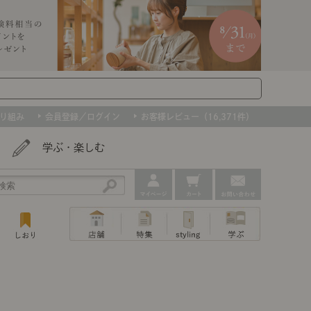
り組み
会員登録／ログイン
お客様レビュー（16,371件）
学ぶ・楽しむ
アウトレット
ェア
ー
プ
組み合わせて作るキッチン収納
「あぐらをかける」ソファー
お肌を守るレースカーテン
たインテリアを、数量限定で。早いもの勝ちです！
ップ
トップ
｜ポイントスタイ
センスのいらないインテリア｜動画
特集 一覧
・本棚
ン・スリッパ