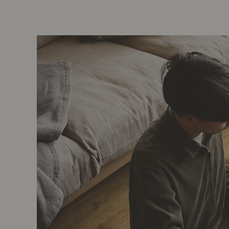
前に
キッチン家具
タオル・サニタリー
コーヒーグッズ
ナチュラルヴィンテージとは？
キッズ家具
フレグランス
Sunny in my life
コーディネートの基本
ダイニングの基本
照明の基本
みんなのエッセイ
おすすめカフェ
僕と私の愛用品