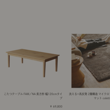
こたつテーブル FAM／NA 長方形 幅120cmタイ
洗える+高反発 2層構造 マイク
プ
マット cole
￥ 69,800