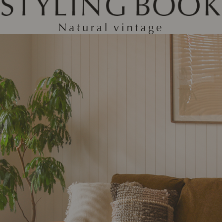
ング編
リング編
展示アイテム
展
アクセス
ア
デスク・チェア
収納雑貨
エプロン・クロス
こたつ
アート・フレーム
キッチンツール
照明
置物・オ
ナチュラルヴィンテージを知る
ナチュラルヴィンテージ実例
ナチュラルヴィンテージの基
フラワーベース・花瓶
観葉植物
家電
トップ
ト
涼感寝具特集
夏の快適インテリア特集
リビング家具特集
インテリアを学ぶ
展示アイテム
展
アクセス
ア
ディスプレイの基本
お手入れの基本
コツとノ
収納の基本
寝室の基本
キッチン
カーテンの基本
インテリアを楽しむ
Let's DIY！
植物と暮らそう
話題の場
食べるを楽しむ
日々のできごと
リセノのこと
蚤の市で見つけた偏愛品
Re:CENO Vlog（動画）
Re:CENO 