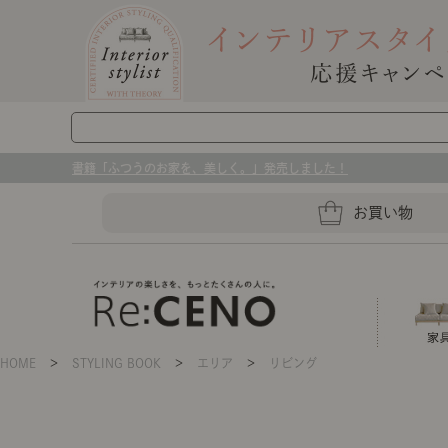
書籍「ふつうのお家を、美しく。」発売しました！
お買い物
HOME
＞
STYLING BOOK
＞
エリア
＞
リビング
ソファー
ラグマット・カーペット
キッチングッズ収納
ソファー、ラグ、ベッド、照明
センスのいらないインテリア｜お部屋づ
ベッド
ケア用品
プレート・お皿
店舗TOP