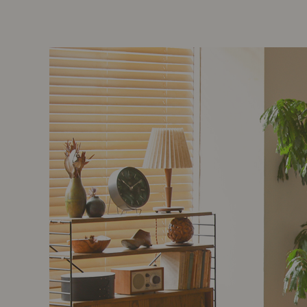
前に
キッチン家具
タオル・サニタリー
コーヒーグッズ
ナチュラルヴィンテージとは？
キッズ家具
フレグランス
Sunny in my life
コーディネートの基本
ダイニングの基本
照明の基本
みんなのエッセイ
おすすめカフェ
僕と私の愛用品