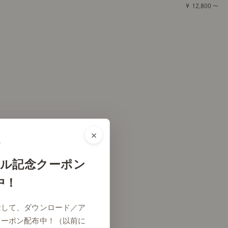
￥ 12,800 ～
×
ル記念クーポン
中！
念して、ダウンロード／ア
クーポン配布中！（以前に