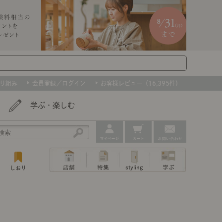
り組み
会員登録／ログイン
お客様レビュー（16,395件）
学ぶ・楽しむ
アウトレット
ェア
ー
プ
組み合わせて作るキッチン収納
「あぐらをかける」ソファー
お肌を守るレースカーテン
たインテリアを、数量限定で。早いもの勝ちです！
ップ
トップ
｜ポイントスタイ
センスのいらないインテリア｜動画
特集 一覧
・本棚
ン・スリッパ