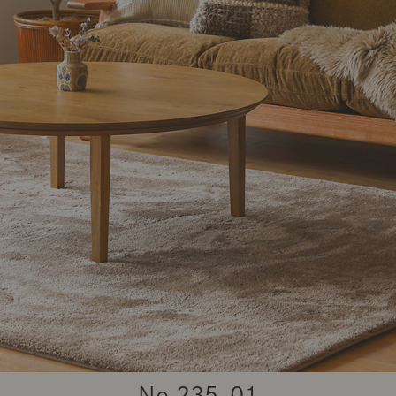
商品紹介（動画）
リセノ ランチ部
お仕事レ
特集
AGRAソファのこと
センスのいらないインテリア
コーディ
人気の連載
ルームツアー
モーニングルーティン
Vlog「
Vlog「にわかに、暮らせば。」
ナチュラルヴィンテージの作り方
コーディ
No.
235-01