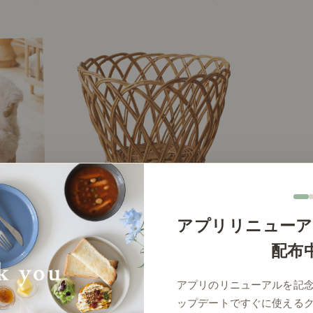
N（シープスキン）
丸バスケット AROROG
アプリリニューア
￥ 32,450
￥ 5,720 ～
配布
アプリのリニューアルを記
同じタグがついている投稿
ップデートですぐに使える