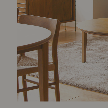
製品ストーリー
お知らせ
書籍連動企画
オリジナル家具の企画経緯
お部屋ビフォーアフター
Vlog「日々うらら」