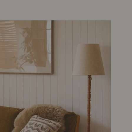
示アイテム
展示アイテム
クセス
アクセス
ブジェ
本
ップ
ダイニング特集
示アイテム
クセス
ウハウ（動画）
リビングの基本
の基本
書斎の基本
所レポ
本と音楽と映画
product
Buyer's Voice