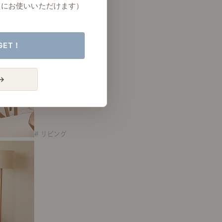
たにお使いいただけます）
GET！
→
# リビング