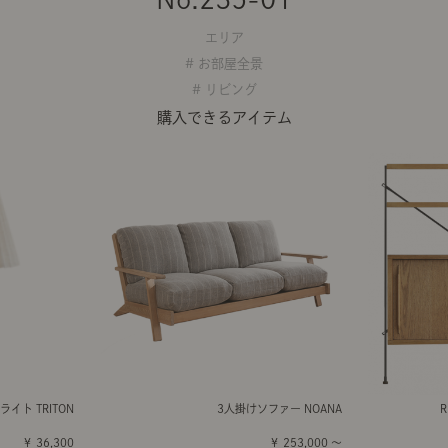
エリア
# お部屋全景
# リビング
購入できるアイテム
イト TRITON
3人掛けソファー NOANA
￥ 36,300
￥ 253,000 ～