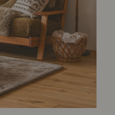
ポート
お店だより
ネートレッスン
ナチュラルヴィンテージの作り方
ときどき、古いもの」
Vlog「晴れのち、キッチン」
ネートレッスン