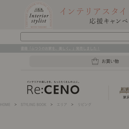
書籍「ふつうのお家を、美しく。」発売しました！
お買い物
HOME
＞
STYLING BOOK
＞
エリア
＞
リビング
ソファー
ラグマット・カーペット
キッチングッズ収納
ソファー、ラグ、ベッド、照明
センスのいらないインテリア｜お部屋づ
ベッド
ケア用品
プレート・お皿
店舗TOP