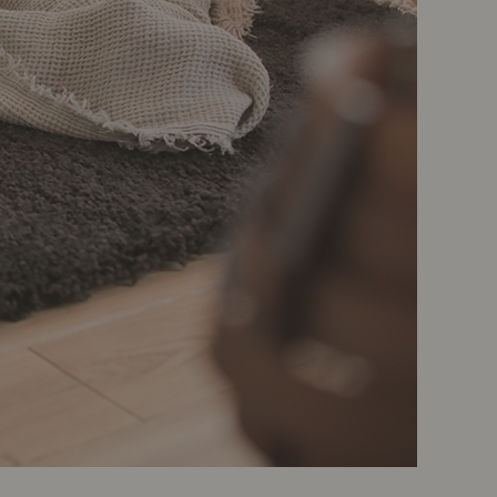
ポート
お店だより
ネートレッスン
ナチュラルヴィンテージの作り方
ときどき、古いもの」
Vlog「晴れのち、キッチン」
ネートレッスン