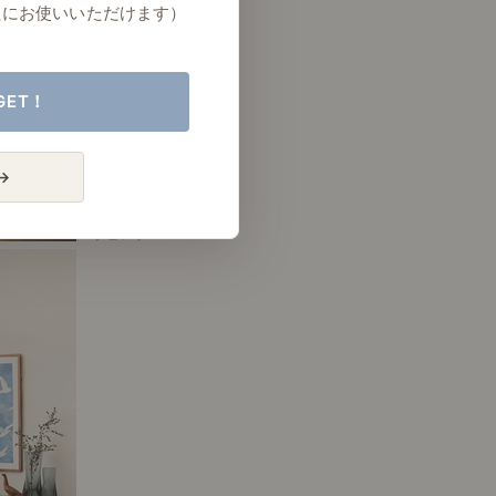
たにお使いいただけます）
GET！
→
# リビング