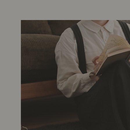
前に
キッチン家具
タオル・サニタリー
コーヒーグッズ
ナチュラルヴィンテージとは？
キッズ家具
フレグランス
Sunny in my life
コーディネートの基本
ダイニングの基本
照明の基本
みんなのエッセイ
おすすめカフェ
僕と私の愛用品