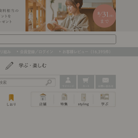
り組み
会員登録／ログイン
お客様レビュー（16,395件）
学ぶ・楽しむ
アウトレット
ェア
ー
プ
組み合わせて作るキッチン収納
「あぐらをかける」ソファー
お肌を守るレースカーテン
たインテリアを、数量限定で。早いもの勝ちです！
ップ
トップ
｜ポイントスタイ
センスのいらないインテリア｜動画
特集 一覧
・本棚
ン・スリッパ