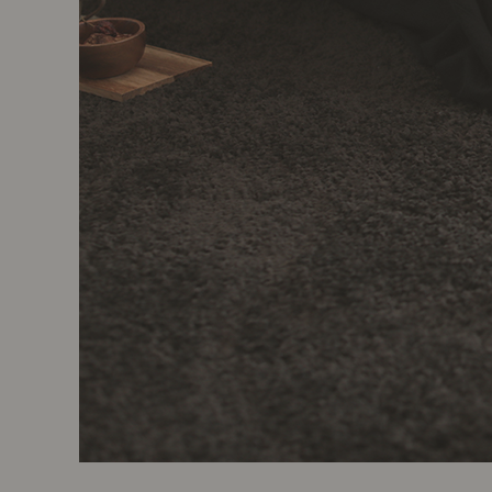
製品ストーリー
お知らせ
書籍連動企画
オリジナル家具の企画経緯
お部屋ビフォーアフター
Vlog「日々うらら」