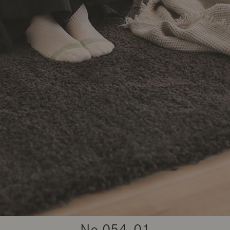
商品紹介（動画）
リセノ ランチ部
お仕事レ
特集
AGRAソファのこと
センスのいらないインテリア
コーディ
人気の連載
ルームツアー
モーニングルーティン
Vlog「
Vlog「にわかに、暮らせば。」
ナチュラルヴィンテージの作り方
コーディ
No.
054-01