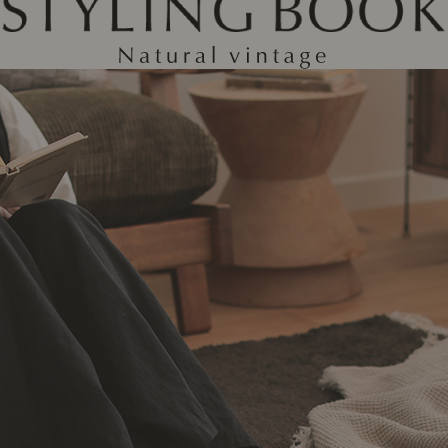
ング編
リング編
展示アイテム
展
アクセス
ア
デスク・チェア
収納雑貨
エプロン・クロス
こたつ
アート・フレーム
キッチンツール
照明
置物・オ
ナチュラルヴィンテージを知る
ナチュラルヴィンテージ実例
ナチュラルヴィンテージの基
フラワーベース・花瓶
観葉植物
家電
トップ
ト
涼感寝具特集
夏の快適インテリア特集
リビング家具特集
インテリアを学ぶ
展示アイテム
展
アクセス
ア
ディスプレイの基本
お手入れの基本
コツとノ
収納の基本
寝室の基本
キッチン
カーテンの基本
インテリアを楽しむ
Let's DIY！
植物と暮らそう
話題の場
食べるを楽しむ
日々のできごと
リセノのこと
蚤の市で見つけた偏愛品
Re:CENO Vlog（動画）
Re:CENO 