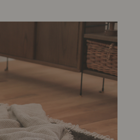
示アイテム
展示アイテム
クセス
アクセス
ブジェ
本
ップ
ダイニング特集
示アイテム
クセス
ウハウ（動画）
リビングの基本
の基本
書斎の基本
所レポ
本と音楽と映画
product
Buyer's Voice