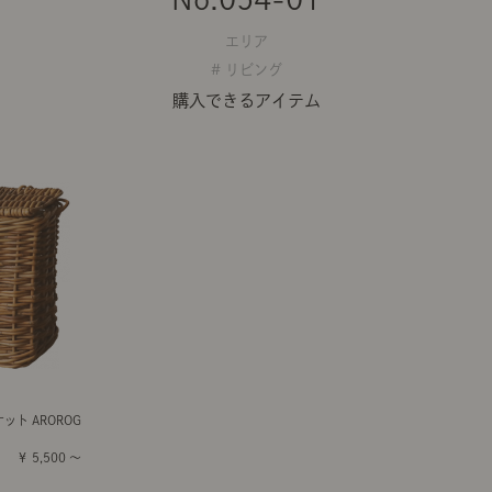
エリア
# リビング
購入できるアイテム
ト AROROG
￥ 5,500 ～