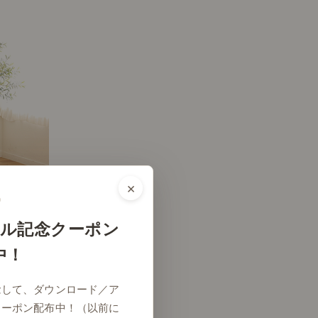
×
ル記念クーポン
中！
# リビング
念して、ダウンロード／ア
クーポン配布中！（以前に