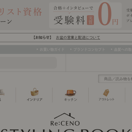
【お知らせ】
お盆の営業と配送について
お買い物ガイド
ブランドコンセプト
品質への取
クリアランス
テーブル
カーテン・ブラインド
グラス
ダイニング
寝具・布団
カトラリー
椅子・チ
寝具カバ
マグカッ
センスのいらないインテリア
など、欲しいインテリアをお得な価格で！
撮影などで使用し
トップ
ト
くりの
センスのいらないインテリア｜ベーススタイリ
センスのいらないインテリア
ユニットシェルフ
ミラー
ボウル・鉢
TVボード
時計
ポット
収納家具
クッショ
保存容器