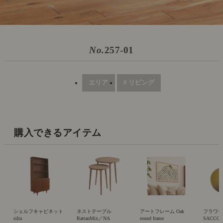
No.
257-01
エリア
# リビング
購入できるアイテム
シェルフキャビネット
ネストテーブル
アートフレーム Oak
フラワ
silta
RattanMix／NA
round frame
SACCO