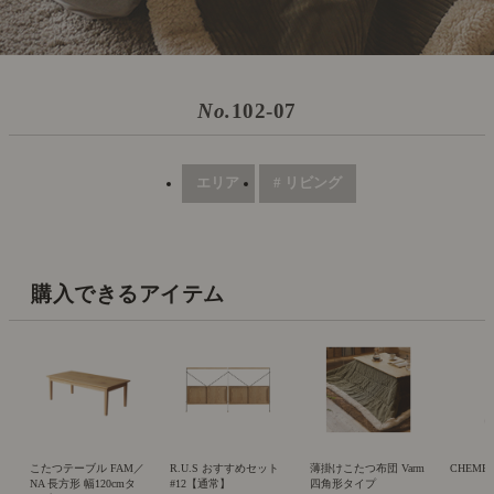
No.
102-07
エリア
# リビング
購入できるアイテム
こたつテーブル FAM／
R.U.S おすすめセット
薄掛けこたつ布団 Varm
CHEMEX 
NA 長方形 幅120cmタ
#12【通常】
四角形タイプ