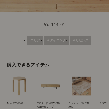
No.
144-01
エリア
# ダイニング
# リビング
購入できるアイテム
Artek STOOL60
TVボード WIRY／NA
ラグマット DABIN
フロアライト
幅180cmタイプ
RUG