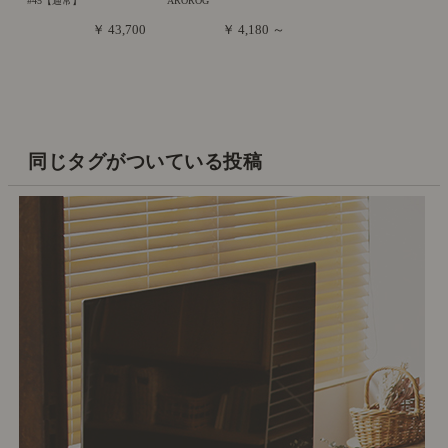
#45【通常】
AROROG
￥ 43,700
￥ 4,180 ～
同じタグがついている投稿