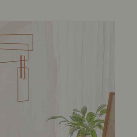
示アイテム
展示アイテム
クセス
アクセス
ブジェ
本
ップ
ダイニング特集
示アイテム
クセス
ウハウ（動画）
リビングの基本
の基本
書斎の基本
所レポ
本と音楽と映画
product
Buyer's Voice