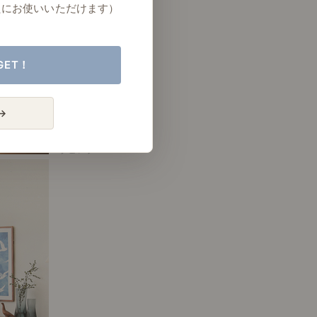
たにお使いいただけます）
GET！
→
# リビング