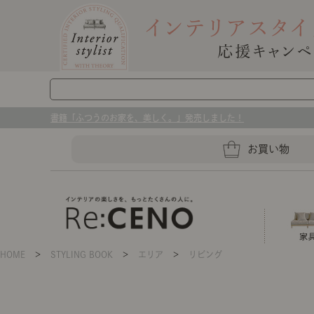
書籍「ふつうのお家を、美しく。」発売しました！
お買い物
HOME
＞
STYLING BOOK
＞
エリア
＞
リビング
ソファー
ラグマット・カーペット
キッチングッズ収納
ソファー、ラグ、ベッド、照明
センスのいらないインテリア｜お部屋づ
ベッド
ケア用品
プレート・お皿
店舗TOP