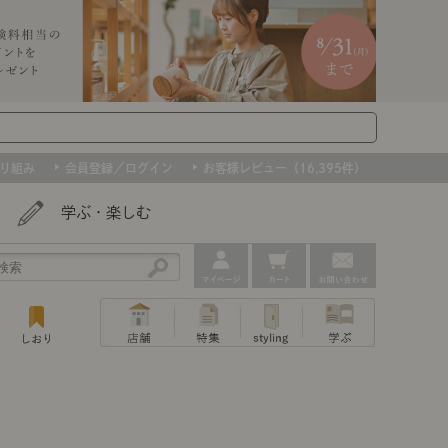
り組み
会員登録／ログイン
お客様レビュー（16,395件）
学ぶ・楽しむ
アウトレット
ェア
ー
プ
組み合わせて作るキッチン収納
「あぐらをかける」ソファー
お肌を守るレースカーテン
たインテリアを、数量限定で。早いもの勝ちです！
ップ
トップ
｜ポイントスタイ
センスのいらないインテリア｜動画
特集 一覧
・本棚
ン・スリッパ