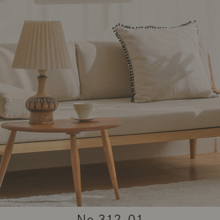
商品紹介（動画）
リセノ ランチ部
お仕事レ
特集
AGRAソファのこと
センスのいらないインテリア
コーディ
人気の連載
ルームツアー
モーニングルーティン
Vlog「
Vlog「にわかに、暮らせば。」
ナチュラルヴィンテージの作り方
コーディ
No.
312-01