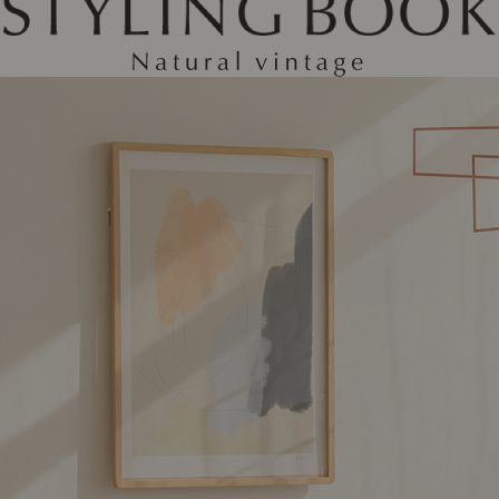
ング編
リング編
展示アイテム
展
アクセス
ア
デスク・チェア
収納雑貨
エプロン・クロス
こたつ
アート・フレーム
キッチンツール
照明
置物・オ
ナチュラルヴィンテージを知る
ナチュラルヴィンテージ実例
ナチュラルヴィンテージの基
フラワーベース・花瓶
観葉植物
家電
トップ
ト
涼感寝具特集
夏の快適インテリア特集
リビング家具特集
インテリアを学ぶ
展示アイテム
展
アクセス
ア
ディスプレイの基本
お手入れの基本
コツとノ
収納の基本
寝室の基本
キッチン
カーテンの基本
インテリアを楽しむ
Let's DIY！
植物と暮らそう
話題の場
食べるを楽しむ
日々のできごと
リセノのこと
蚤の市で見つけた偏愛品
Re:CENO Vlog（動画）
Re:CENO 