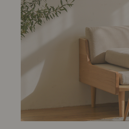
製品ストーリー
お知らせ
書籍連動企画
オリジナル家具の企画経緯
お部屋ビフォーアフター
Vlog「日々うらら」