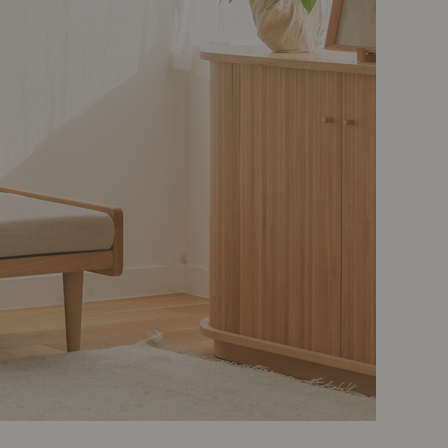
ポート
お店だより
ネートレッスン
ナチュラルヴィンテージの作り方
ときどき、古いもの」
Vlog「晴れのち、キッチン」
ネートレッスン