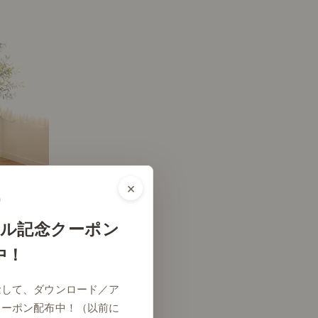
×
ル記念クーポン
中！
# リビング
念して、ダウンロード／ア
クーポン配布中！（以前に