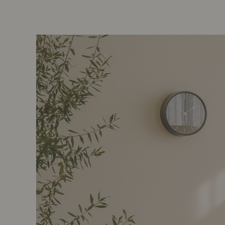
前に
キッチン家具
タオル・サニタリー
コーヒーグッズ
ナチュラルヴィンテージとは？
キッズ家具
フレグランス
Sunny in my life
コーディネートの基本
ダイニングの基本
照明の基本
みんなのエッセイ
おすすめカフェ
僕と私の愛用品