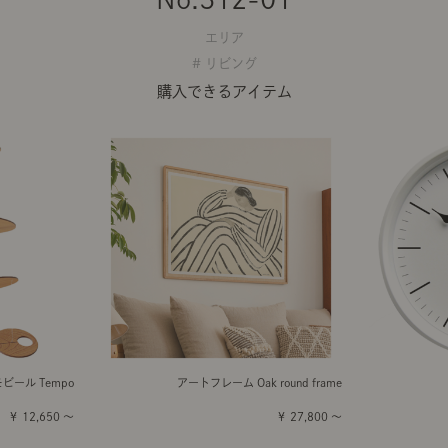
エリア
# リビング
購入できるアイテム
モビール Tempo
アートフレーム Oak round frame
￥ 12,650 ～
￥ 27,800 ～