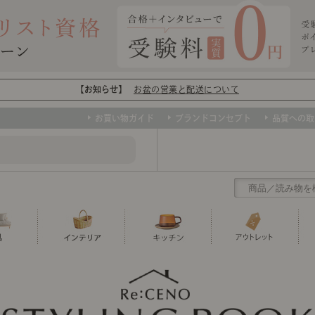
【お知らせ】
お盆の営業と配送について
お買い物ガイド
ブランドコンセプト
品質への取
クリアランス
テーブル
カーテン・ブラインド
グラス
ダイニング
寝具・布団
カトラリー
椅子・チ
寝具カバ
マグカッ
センスのいらないインテリア
など、欲しいインテリアをお得な価格で！
撮影などで使用し
トップ
ト
くりの
センスのいらないインテリア｜ベーススタイリ
センスのいらないインテリア
ユニットシェルフ
ミラー
ボウル・鉢
TVボード
時計
ポット
収納家具
クッショ
保存容器