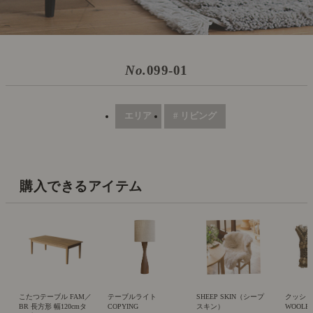
No.
099-01
エリア
# リビング
購入できるアイテム
こたつテーブル FAM／
テーブルライト
SHEEP SKIN（シープ
クッシ
BR 長方形 幅120cmタ
COPYING
スキン）
WOOLE