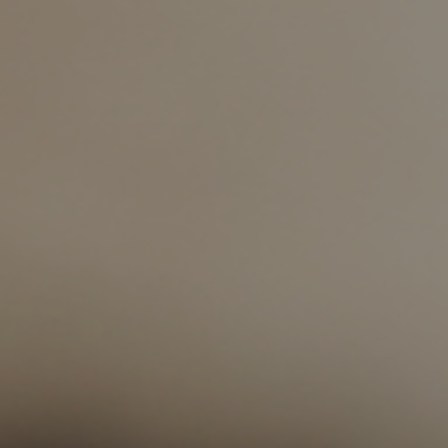
ング編
リング編
展示アイテム
展
アクセス
ア
デスク・チェア
収納雑貨
エプロン・クロス
こたつ
アート・フレーム
キッチンツール
照明
置物・オ
ナチュラルヴィンテージを知る
ナチュラルヴィンテージ実例
ナチュラルヴィンテージの基
フラワーベース・花瓶
観葉植物
家電
涼感寝具特集
夏の快適インテリア特集
リビング家具特集
トップ
ト
インテリアを学ぶ
展示アイテム
展
アクセス
ア
ディスプレイの基本
お手入れの基本
コツとノ
収納の基本
寝室の基本
キッチン
カーテンの基本
インテリアを楽しむ
Let's DIY！
植物と暮らそう
話題の場
食べるを楽しむ
日々のできごと
リセノのこと
蚤の市で見つけた偏愛品
Re:CENO Vlog（動画）
Re:CENO 