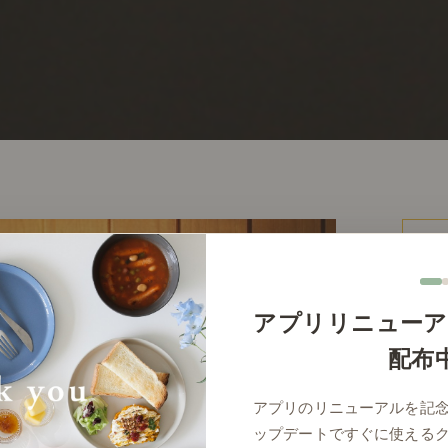
アプリリニューア
価
配布
アプリのリニューアルを記
ップデートですぐに使える