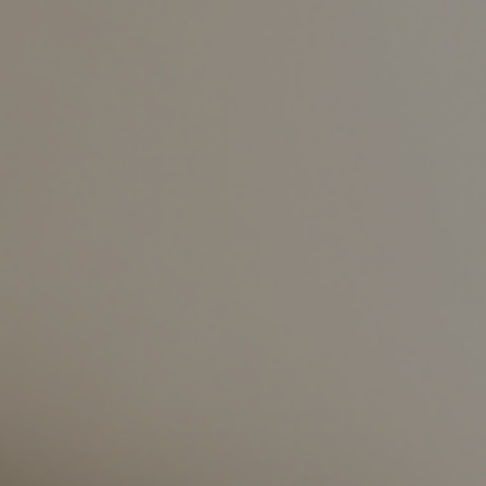
示アイテム
展示アイテム
クセス
アクセス
ブジェ
組み合わせて作るキッチン収納
「あぐらをかける」ソファー
お肌を守るレースカーテン
本
ダイニング特集
ップ
示アイテム
クセス
ウハウ（動画）
リビングの基本
の基本
書斎の基本
所レポ
本と音楽と映画
product
Buyer's Voice