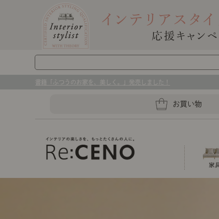
書籍「ふつうのお家を、美しく。」発売しました！
お買い物
ソファー
ラグマット・カーペット
キッチングッズ収納
センスのいらないインテリア｜お部屋づ
ベッド
ケア用品
プレート・お皿
店舗TOP