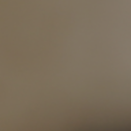
前に
キッチン家具
タオル・サニタリー
コーヒーグッズ
ナチュラルヴィンテージとは？
キッズ家具
フレグランス
Sunny in my life
キッズチェア
コーディネートの基本
ダイニングの基本
照明の基本
みんなのエッセイ
おすすめカフェ
僕と私の愛用品