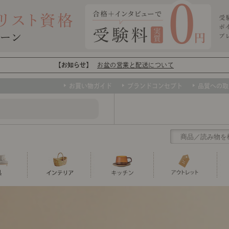
【お知らせ】
お盆の営業と配送について
お買い物ガイド
ブランドコンセプト
品質への取
クリアランス
テーブル
カーテン・ブラインド
グラス
ダイニング
寝具・布団
カトラリー
椅子・チ
寝具カバ
マグカッ
センスのいらないインテリア
ソファー、ラグ、ベッド、照明など、欲
トップ
ト
くりの
センスのいらないインテリア｜ベーススタイリ
センスのいらないインテリア
しいインテリアをお得な価格で！
ユニットシェルフ
ミラー
ボウル・鉢
TVボード
時計
ポット
収納家具
クッショ
保存容器