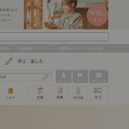
り組み
会員登録／ログイン
お客様レビュー（16,371件）
学ぶ・楽しむ
アウトレット
ェア
ー
プ
撮影などで使用したインテリアを、数量
ップ
トップ
｜ポイントスタイ
センスのいらないインテリア｜動画
特集 一覧
・本棚
ン・スリッパ
限定で。早いもの勝ちです！