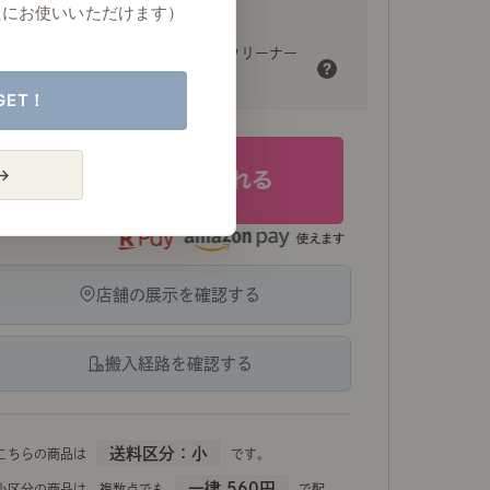
たにお使いいただけます）
専用メンテナンスクリーナー
（￥2,640）
GET！
→
店舗の展示を確認する
搬入経路を確認する
送料区分：小
こちらの商品は
です。
一律 560円
小区分の商品は、複数点でも
で配