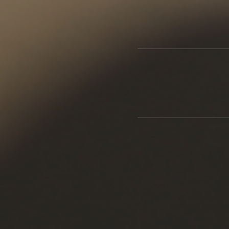
製品ストーリー
お知らせ
書籍連動企画
オリジナル家具の企画経緯
お部屋ビフォーアフター
Vlog「日々うらら」