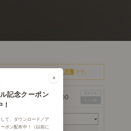
こちらの商品は
あす着対応商品
です。
×
ル記念クーポン
￥33,000
格（税込）
中！
念して、ダウンロード／ア
クーポン配布中！（以前に