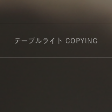
商品紹介（動画）
リセノ ランチ部
お仕事レ
特集
AGRAソファのこと
センスのいらないインテリア
コーディ
テーブルライト COPYING
人気の連載
ルームツアー
モーニングルーティン
Vlog「
Vlog「にわかに、暮らせば。」
ナチュラルヴィンテージの作り方
コーディ