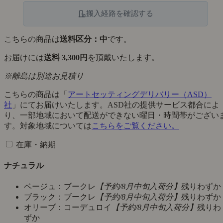
搬入経路を確認する
こちらの商品は
送料区分：中
です。
お届けには
送料 3,300円
を頂戴いたします。
※離島は別途お見積り
こちらの商品は「
アートセッティングデリバリー（ASD）
社
」にてお届けいたします。ASD社の提供サービス都合によ
り、一部地域において配送ができない曜日・時間帯がござい
す。対象地域については
こちらをご覧ください。
在庫・納期
ナチュラル
ベージュ：ブークレ
【予約/8月中旬入荷分】
残りわずか
ブラック：ブークレ
【予約/8月中旬入荷分】
残りわずか
オリーブ：コーデュロイ
【予約/8月中旬入荷分】
残りわ
ずか