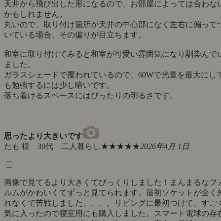
天井から飛び出した形になるので、お部屋によっては合わな
かもしれません。
丸いので、取り付け箇所が天井の中心部になく左右に偏って
いている場合、その偏りが目立ちます。
和室に取り付けてみると和室が可愛い雰囲気になり馴染んで
ました。
ガラスシェードで覆われているので、60Wで光量を最大にし
も勉強するには少し暗いです。
落ち着けるスペースにはぴったりの明るさです。
思ったより大きいです
たも 様 30代 二人暮らし
★★★★★
2026年4月 1日
画像で見てるより大きくてびっくりしました！まんまるなフ
ルムがかわいくてずっと見てられます。最初ソケットが全く
れなくて苦戦しました、、、。リビングに最初つけて、すご
気に入ったので寝室用にも購入しました。スマート電球の存