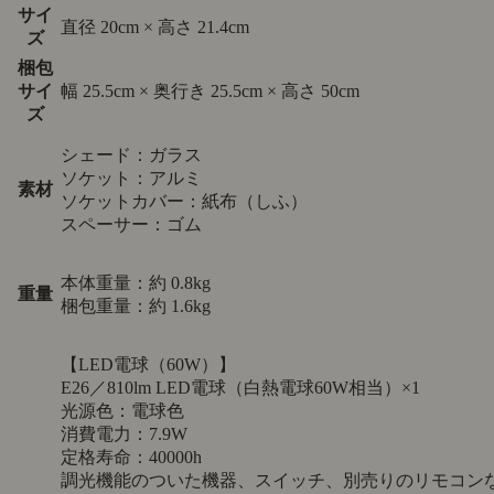
サイ
直径 20cm × 高さ 21.4cm
ズ
梱包
サイ
幅 25.5cm × 奥行き 25.5cm × 高さ 50cm
ズ
シェード：ガラス
ソケット：アルミ
素材
ソケットカバー：紙布（しふ）
スペーサー：ゴム
本体重量：約 0.8kg
重量
梱包重量：約 1.6kg
【LED電球（60W）】
E26／810lm LED電球（白熱電球60W相当）×1
光源色：電球色
消費電力：7.9W
定格寿命：40000h
調光機能のついた機器、スイッチ、別売りのリモコン