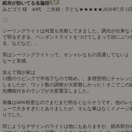
紙布が効いてる名脇役
みどゴリ 様 40代 ご夫婦・子ども
★★★★★
2026年7月 3日
シーリングライトは何度も失敗してきました。調光が出来な
て明るすぎる、ペンダントライトをつけてしまって頭にぶつ
る、などなど。。
実はシーリングライトって、オシャレなもの流通してないよ
な〜と実感。
加えて我が家は
13畳のリビングで半地下なので暗め。。多燈照明にチャレン
しましたが、ワット数の調整が大変難しかった！そこでこの
光機能付きのランプが大変重宝しました。
画像は60W程度なのでまだまだ明るくなりそうです。他のレ
ューで大きすぎたとありましたが、そんな事はなくイメージ
りでした。
同じようなデザインのライトは他にもありますが、紙布部分