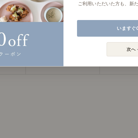
Bセット
Rekit 壁面収納 Cセット
Rekit 壁面
ご利用いただいた方も、新
￥49,600
￥99,
（税込）
（税込）
いますぐ
次へ 