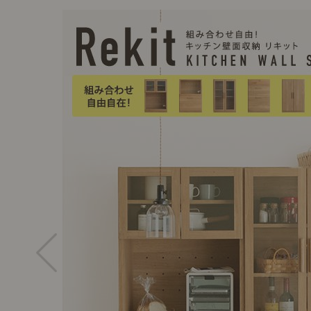
前に
キッチン家具
タオル・サニタリー
コーヒーグッズ
ナチュラルヴィンテージとは？
キッズ家具
フレグランス
Sunny in my life
キッズチェア
コーディネートの基本
ダイニングの基本
照明の基本
みんなのエッセイ
おすすめカフェ
僕と私の愛用品