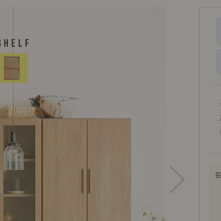
ング編
リング編
展示アイテム
展
アクセス
ア
デスク・チェア
収納雑貨
エプロン・クロス
こたつ
アート・フレーム
キッチンツール
照明
置物・オ
ナチュラルヴィンテージを知る
ナチュラルヴィンテージ実例
ナチュラルヴィンテージの基
フラワーベース・花瓶
観葉植物
家電
涼感寝具特集
夏の快適インテリア特集
リビング家具特集
トップ
ト
インテリアを学ぶ
展示アイテム
展
アクセス
ア
ディスプレイの基本
お手入れの基本
コツとノ
収納の基本
寝室の基本
キッチン
カーテンの基本
インテリアを楽しむ
Let's DIY！
植物と暮らそう
話題の場
食べるを楽しむ
日々のできごと
リセノのこと
蚤の市で見つけた偏愛品
Re:CENO Vlog（動画）
Re:CENO 