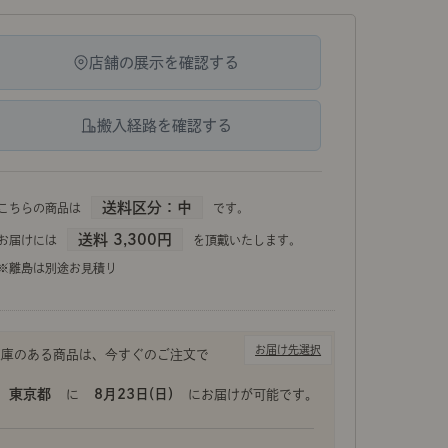
示アイテム
展示アイテム
クセス
アクセス
ブジェ
組み合わせて作るキッチン収納
「あぐらをかける」ソファー
お肌を守るレースカーテン
店舗の展示を確認する
本
ダイニング特集
ップ
示アイテム
搬入経路を確認する
クセス
ウハウ（動画）
リビングの基本
の基本
書斎の基本
送料区分：中
こちらの商品は
です。
送料 3,300円
お届けには
を頂戴いたします。
※離島は別途お見積り
所レポ
本と音楽と映画
お届け先選択
東京都
8月23日(日)
に
にお届けが可能です。
product
Buyer's Voice