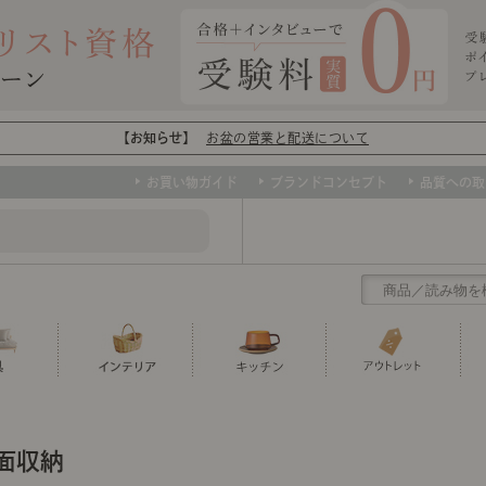
【お知らせ】
お盆の営業と配送について
お買い物ガイド
ブランドコンセプト
品質への取
クリアランス
テーブル
カーテン・ブラインド
グラス
ダイニング
寝具・布団
カトラリー
椅子・チ
寝具カバ
マグカッ
センスのいらないインテリア
ソファー、ラグ、ベッド、照明など、欲
壁面収納
トップ
ト
くりの
センスのいらないインテリア｜ベーススタイリ
センスのいらないインテリア
しいインテリアをお得な価格で！
ユニットシェルフ
ミラー
ボウル・鉢
TVボード
時計
ポット
収納家具
クッショ
保存容器