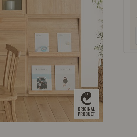
商品紹介（動画）
リセノ ランチ部
お仕事レ
特集
AGRAソファのこと
センスのいらないインテリア
コーディ
人気の連載
ルームツアー
モーニングルーティン
Vlog「
Vlog「にわかに、暮らせば。」
ナチュラルヴィンテージの作り方
コーディ