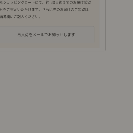
ポート
お店だより
再入荷をメールでお知らせします
ネートレッスン
ナチュラルヴィンテージの作り方
ときどき、古いもの」
Vlog「晴れのち、キッチン」
組み合わせ自由自在！好きな形に組み合わせて使える、Re
ネートレッスン
収納「Rekit（リキット）」シリーズです。