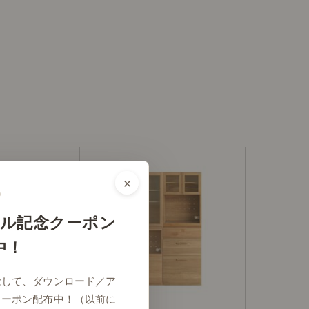
×
ル記念クーポン
中！
念して、ダウンロード／ア
クーポン配布中！（以前に