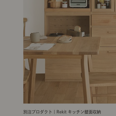
製品ストーリー
お知らせ
書籍連動企画
オリジナル家具の企画経緯
お部屋ビフォーアフター
Vlog「日々うらら」
別注プロダクト｜Rekit キッチン壁面収納