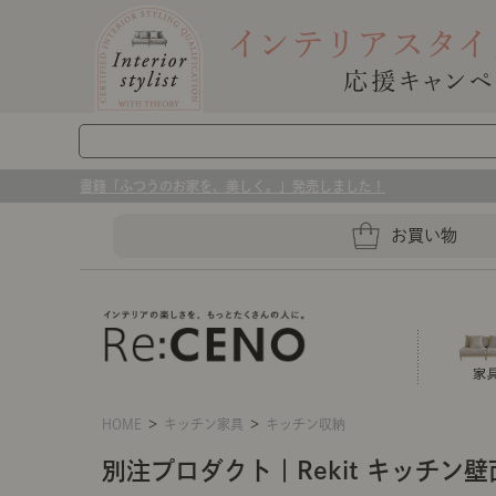
書籍「ふつうのお家を、美しく。」発売しました！
お買い物
HOME
＞
キッチン家具
＞
キッチン収納
ソファー
ラグマット・カーペット
キッチングッズ収納
別注プロダクト｜Rekit キッチン
センスのいらないインテリア｜お部屋づ
ベッド
ケア用品
プレート・お皿
店舗TOP