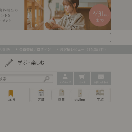
り組み
会員登録／ログイン
お客様レビュー（16,357件）
学ぶ・楽しむ
アウトレット
ェア
ー
プ
撮影などで使用したインテリアを、数量
ップ
トップ
｜ポイントスタイ
センスのいらないインテリア｜動画
特集 一覧
・本棚
ン・スリッパ
限定で。早いもの勝ちです！