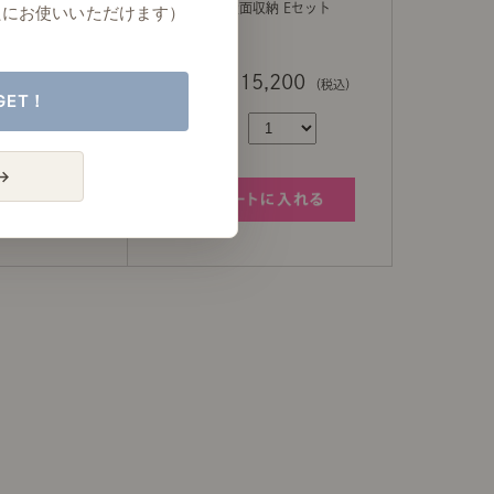
収納 Dセット
Rekit 壁面収納 Eセット
たにお使いいただけます）
200
￥115,200
（税込）
（税込）
GET！
→