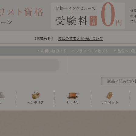
【お知らせ】
お盆の営業と配送について
お買い物ガイド
ブランドコンセプト
品質への取
クリアランス
テーブル
カーテン・ブラインド
グラス
ダイニング
寝具・布団
カトラリー
椅子・チ
寝具カバ
マグカッ
センスのいらないインテリア
ソファー、ラグ、ベッド、照明など、欲
トップ
ト
くりの
センスのいらないインテリア｜ベーススタイリ
センスのいらないインテリア
しいインテリアをお得な価格で！
ユニットシェルフ
ミラー
ボウル・鉢
TVボード
時計
ポット
収納家具
クッショ
保存容器