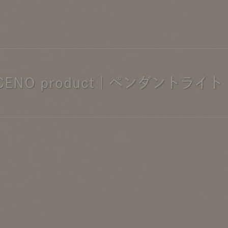
商品紹介（動画）
リセノ ランチ部
お仕事レ
特集
AGRAソファのこと
センスのいらないインテリア
コーディ
:CENO product｜ペンダントライト f
人気の連載
ルームツアー
モーニングルーティン
Vlog「
Vlog「にわかに、暮らせば。」
ナチュラルヴィンテージの作り方
コーディ