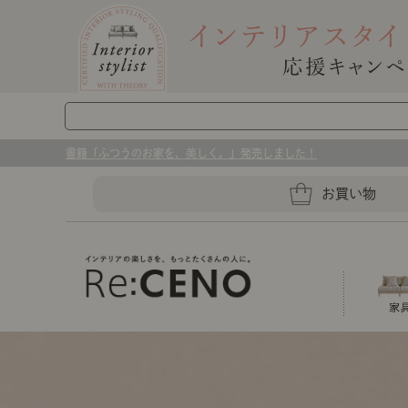
書籍「ふつうのお家を、美しく。」発売しました！
お買い物
ソファー
ラグマット・カーペット
キッチングッズ収納
センスのいらないインテリア｜お部屋づ
ベッド
ケア用品
プレート・お皿
店舗TOP