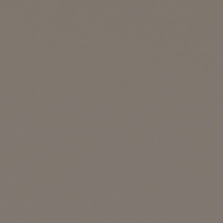
ング編
リング編
展示アイテム
展
アクセス
ア
デスク・チェア
収納雑貨
エプロン・クロス
こたつ
アート・フレーム
キッチンツール
照明
置物・オ
ナチュラルヴィンテージを知る
ナチュラルヴィンテージ実例
ナチュラルヴィンテージの基
フラワーベース・花瓶
観葉植物
家電
涼感寝具特集
夏の快適インテリア特集
リビング家具特集
トップ
ト
インテリアを学ぶ
展示アイテム
展
アクセス
ア
ディスプレイの基本
お手入れの基本
コツとノ
収納の基本
寝室の基本
キッチン
カーテンの基本
インテリアを楽しむ
Let's DIY！
植物と暮らそう
話題の場
食べるを楽しむ
日々のできごと
リセノのこと
蚤の市で見つけた偏愛品
Re:CENO Vlog（動画）
Re:CENO 