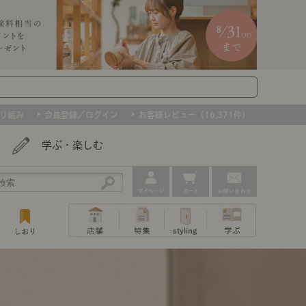
り組み
会員登録／ログイン
お客様レビュー（16,371件）
学ぶ・楽しむ
アウトレット
ェア
ー
プ
撮影などで使用したインテリアを、数量
ップ
トップ
｜ポイントスタイ
センスのいらないインテリア｜動画
特集 一覧
・本棚
ン・スリッパ
限定で。早いもの勝ちです！