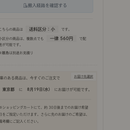
搬入経路を確認する
しずく型のシェードから、ふんわりあたたかな光を放つ「ペ
マットな質感の乳白ガラスがダイニングにしっとり溶け
送料区分：小
こちらの商品は
です。
一律 560円
小区分の商品は、複数点でも
で配
送が可能です。
※離島は別途お見積り
お届け先選択
東京都
8月19日(水)
に
にお届けが可能です。