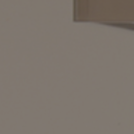
示アイテム
展示アイテム
クセス
アクセス
ブジェ
組み合わせて作るキッチン収納
「あぐらをかける」ソファー
お肌を守るレースカーテン
本
ダイニング特集
ップ
示アイテム
クセス
ウハウ（動画）
リビングの基本
の基本
書斎の基本
所レポ
本と音楽と映画
product
Buyer's Voice