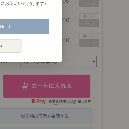
￥29,800
イズ／本体のみ
たにお使いいただけます）
イズ／スマートLED
￥29,800
（60W）
GET！
イズ／スマートLED
￥32,800
（60W）
→
店舗の展示を確認する