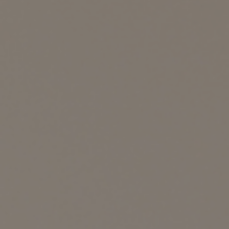
前に
キッチン家具
タオル・サニタリー
コーヒーグッズ
ナチュラルヴィンテージとは？
キッズ家具
フレグランス
Sunny in my life
キッズチェア
コーディネートの基本
ダイニングの基本
照明の基本
みんなのエッセイ
おすすめカフェ
僕と私の愛用品