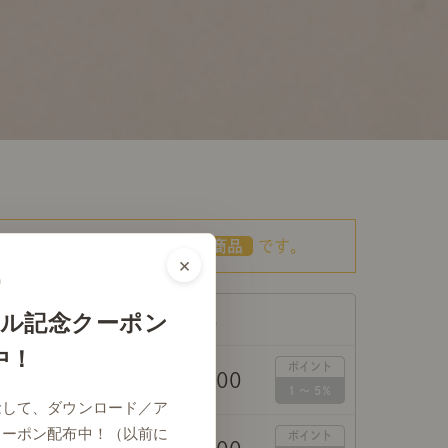
こちらの商品は
あす着対応商品
です。
×
ル記念クーポン
価格（税込）
中！
￥26,800
イズ／本体のみ
念して、ダウンロード／ア
クーポン配布中！（以前に