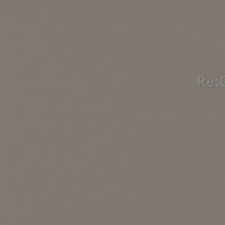
製品ストーリー
お知らせ
書籍連動企画
Re
オリジナル家具の企画経緯
お部屋ビフォーアフター
Vlog「日々うらら」