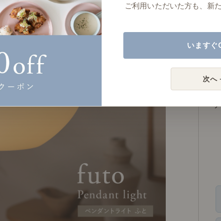
Mサ
ご利用いただいた方も、新
Sサ
電球
いますぐ
Mサ
電球
次へ 