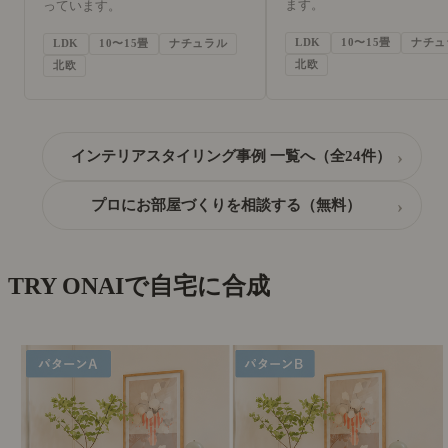
ます。
っています。
LDK
10〜15畳
ナチュ
LDK
10〜15畳
ナチュラル
北欧
北欧
›
インテリアスタイリング事例 一覧へ（全24件）
›
プロにお部屋づくりを相談する（無料）
TRY ON
AIで自宅に合成