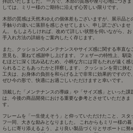
拝読いたしました。 一方で、木部の質感や座り心地につきま
しては、ミリー様のご期待に沿えず心苦しい限りです。
木部の質感は天然木ゆえの個体差もございますが、展示品と
手触りの違いに落胆を感じさせてしまい、申し訳ございませ
ん。 もしよろしければ、改めて詳しい状態を伺いながら、お
手入れ方法の詳細をご案内したく存じます。
また、クッションのメンテナンスやサイズ感に関する率直な
意見も、重ねて感謝申し上げます。 フェザーの特性上、馴染
むほどに深く沈み込むため、小柄な方には背もたれが遠く感
られることもあったかと拝察します。 クッションを背に挟む
工夫は、お身体の負担を和らげる上で非常に効果的ですので
ぜひ今の形で、快適にお過ごしいただけますと幸いです。
頂戴した「メンテナンスの導線」や「サイズ感」といった課
は、今後の商品開発における重要な参考とさせていただきま
す。
フレームを「一生使えそう」と仰っていただけたこと、スタ
フ一同、大きな励みとなりました。 これからもミリー様の暮
らしに寄り添えるよう、より良い製品づくりとサポートに努