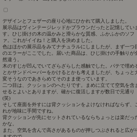
デザインとフェザーの座り心地にひかれて購入しました。
展示品はヴィンテージレッドかブラウンだったと記憶してい
す。ひじ掛けの木の温かみと滑らかな質感、ふかふかのソフ
ァ。これがイイね！と購入を決めました。
色はほかの展示品をみてナチュラルにしましたが、まず一つ
のエラーがここでした。届いた商品は、ひじ掛けの手触りが
然違う。
木のすじが凹んでいてざらざらした感触でした。パテで埋め
とかサンドペーパーをかけるとかも考えましたが、ちょっと
変そうなのであきらめてそのまま使っています。
二つ目は、クッションのへたりです。まめに立てて空気を含
せるとよいとありますが、確かに復活しますが数日で元通り
(笑)
そして座面を外すには背クッションをよけなければならず、
れが地味に手間ですね。
背クッションが先にセットされているならちょっとは楽だっ
かな。
また、空気を含んで高さがあるものが押しつぶされると広が
ますので、