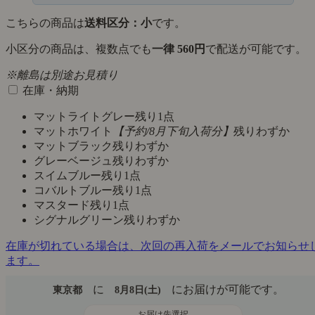
こちらの商品は
送料区分：小
です。
小区分の商品は、複数点でも
一律 560円
で配送が可能です。
※離島は別途お見積り
在庫・納期
マットライトグレー
残り1点
マットホワイト
【予約/8月下旬入荷分】
残りわずか
マットブラック
残りわずか
グレーベージュ
残りわずか
スイムブルー
残り1点
コバルトブルー
残り1点
マスタード
残り1点
シグナルグリーン
残りわずか
在庫が切れている場合は、次回の再入荷をメールでお知らせ
ます。
に
にお届けが可能です。
東京都
8月8日(土)
お届け先選択