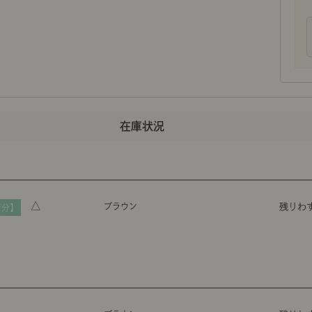
△
ブラウン
残りわ
荷分】