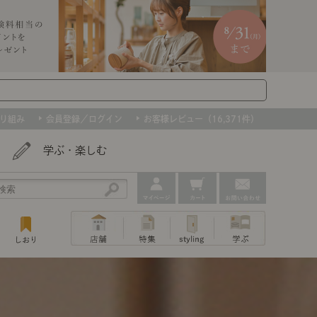
り組み
会員登録／ログイン
お客様レビュー（16,371件）
学ぶ・楽しむ
アウトレット
ェア
ー
プ
組み合わせて作るキッチン収納
「あぐらをかける」ソファー
お肌を守るレースカーテン
たインテリアを、数量限定で。早いもの勝ちです！
ップ
トップ
｜ポイントスタイ
センスのいらないインテリア｜動画
特集 一覧
・本棚
ン・スリッパ