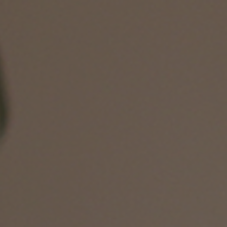
ング編
リング編
展示アイテム
展
アクセス
ア
デスク・チェア
収納雑貨
エプロン・クロス
こたつ
アート・フレーム
キッチンツール
照明
置物・オ
ナチュラルヴィンテージを知る
ナチュラルヴィンテージ実例
ナチュラルヴィンテージの基
フラワーベース・花瓶
観葉植物
家電
涼感寝具特集
夏の快適インテリア特集
リビング家具特集
トップ
ト
インテリアを学ぶ
展示アイテム
展
アクセス
ア
ディスプレイの基本
お手入れの基本
コツとノ
収納の基本
寝室の基本
キッチン
カーテンの基本
インテリアを楽しむ
Let's DIY！
植物と暮らそう
話題の場
食べるを楽しむ
日々のできごと
リセノのこと
蚤の市で見つけた偏愛品
Re:CENO Vlog（動画）
Re:CENO 