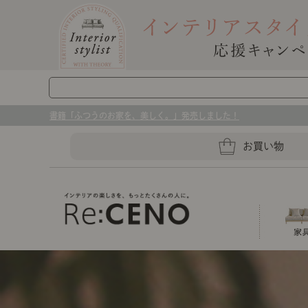
書籍「ふつうのお家を、美しく。」発売しました！
お買い物
ソファー
ラグマット・カーペット
キッチングッズ収納
ソファー、ラグ、ベッド、照明
センスのいらないインテリア｜お部屋づ
ベッド
ケア用品
プレート・お皿
店舗TOP