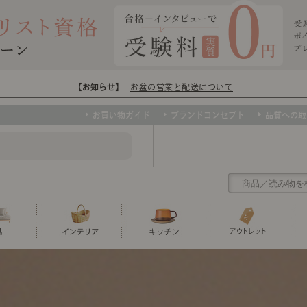
【お知らせ】
お盆の営業と配送について
お買い物ガイド
ブランドコンセプト
品質への取
クリアランス
テーブル
カーテン・ブラインド
グラス
ダイニング
寝具・布団
カトラリー
椅子・チ
寝具カバ
マグカッ
センスのいらないインテリア
など、欲しいインテリアをお得な価格で！
撮影などで使用し
トップ
ト
くりの
センスのいらないインテリア｜ベーススタイリ
センスのいらないインテリア
ユニットシェルフ
ミラー
ボウル・鉢
TVボード
時計
ポット
収納家具
クッショ
保存容器