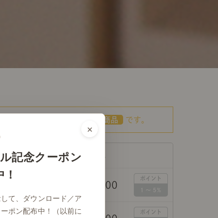
こちらの商品は
あす着対応商品
です。
×
ル記念クーポン
価格（税込）
中！
￥64,800
D電球
念して、ダウンロード／ア
クーポン配布中！（以前に