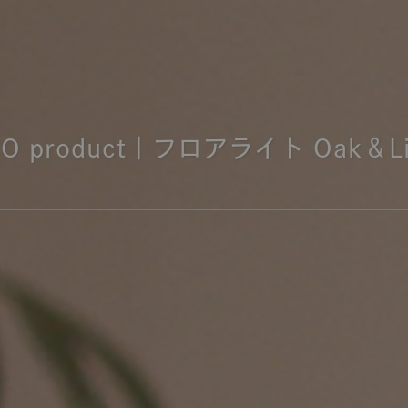
商品紹介（動画）
リセノ ランチ部
お仕事レ
特集
AGRAソファのこと
センスのいらないインテリア
コーディ
NO product｜フロアライト Oak＆Li
人気の連載
ルームツアー
モーニングルーティン
Vlog「
Vlog「にわかに、暮らせば。」
ナチュラルヴィンテージの作り方
コーディ