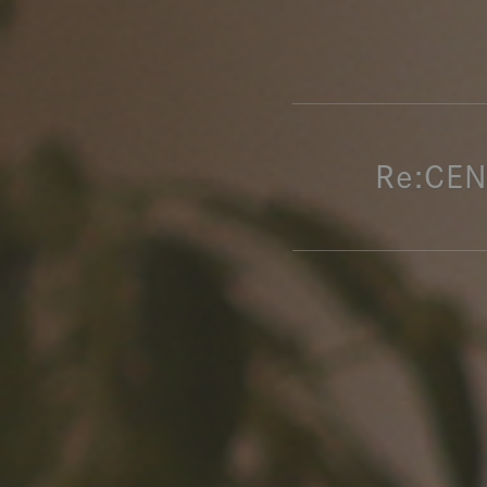
製品ストーリー
お知らせ
書籍連動企画
Re:CE
オリジナル家具の企画経緯
お部屋ビフォーアフター
Vlog「日々うらら」