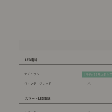
LED電球
ナチュラル
【予約/11月上旬入
△
ヴィンテージレッド
スマートLED電球