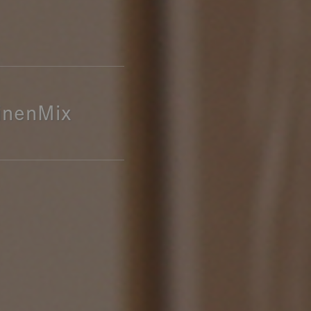
ポート
お店だより
ネートレッスン
ナチュラルヴィンテージの作り方
nenMix
ときどき、古いもの」
Vlog「晴れのち、キッチン」
ネートレッスン