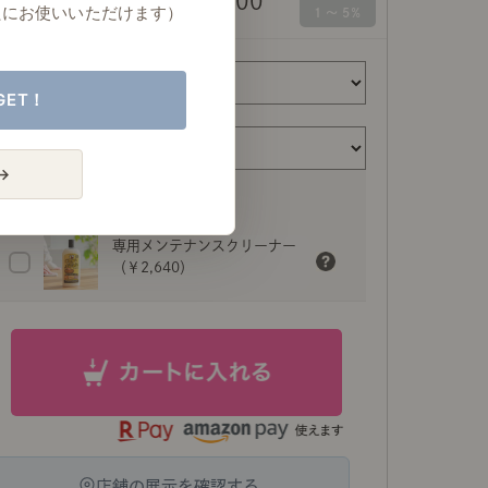
￥65,800
ートLED電球
たにお使いいただけます）
GET！
→
専用メンテナンスクリーナー
（￥2,640）
店舗の展示を確認する