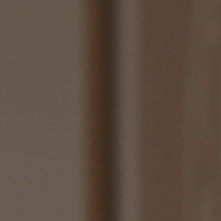
示アイテム
展示アイテム
クセス
アクセス
ブジェ
本
ダイニング特集
ップ
示アイテム
クセス
ウハウ（動画）
リビングの基本
の基本
書斎の基本
所レポ
本と音楽と映画
product
Buyer's Voice