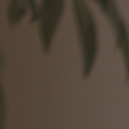
前に
キッチン家具
タオル・サニタリー
コーヒーグッズ
ナチュラルヴィンテージとは？
キッズ家具
フレグランス
Sunny in my life
キッズチェア
コーディネートの基本
ダイニングの基本
照明の基本
みんなのエッセイ
おすすめカフェ
僕と私の愛用品