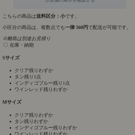
こちらの商品は
送料区分：小
です。
小区分の商品は、複数点でも
一律 560円
で配送が可能です。
※離島は別途お見積り
在庫・納期
Sサイズ
クリア
残りわずか
タン
残り1点
インディゴブルー
残り1点
ワインレッド
残りわずか
Mサイズ
クリア
残りわずか
タン
残りわずか
インディゴブルー
残りわずか
ワインレッド
残りわずか