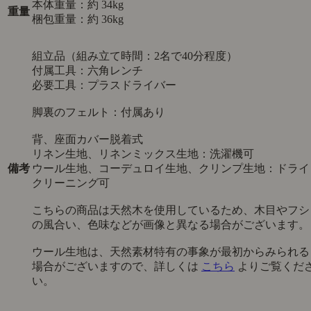
本体重量：約 34kg
重量
梱包重量：約 36kg
組立品（組み立て時間：2名で40分程度）
付属工具：六角レンチ
必要工具：プラスドライバー
脚裏のフェルト：付属あり
背、座面カバー脱着式
リネン生地、リネンミックス生地：洗濯機可
備考
ウール生地、コーデュロイ生地、クリンプ生地：ドライ
クリーニング可
こちらの商品は天然木を使用しているため、木目やフシ
の風合い、色味などが画像と異なる場合がございます。
ウール生地は、天然素材特有の事象が最初からみられる
場合がございますので、詳しくは
こちら
よりご覧くだ
い。