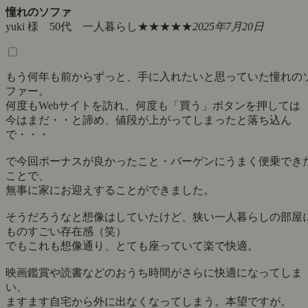
憧れのソファ
yuki 様 50代 一人暮らし
★★★★★
2025年7月20日
もう何年も前からずっと、手に入れたいと思っていた憧れの
ファー。
何度もWebサイトを訪れ、何度も「買う」ボタンを押しては
今はまだ・・と諦め、値段が上がってしまったと落ち込ん
で・・・
で今回ボーナスが良かったこと・バーゲンにうまく便乗でき
ことで、
無事に家にお迎えすることができました。
そうだろうなと想像はしていたけど、狭い一人暮らしの部屋
ものすごい存在感（笑）
でもこれも想像通り、とても座っていて楽で快適。
映画鑑賞や読書などのおうち時間がさらに快適になってしま
い、
ますます自宅から外に出なくなってしまう。本望ですが。