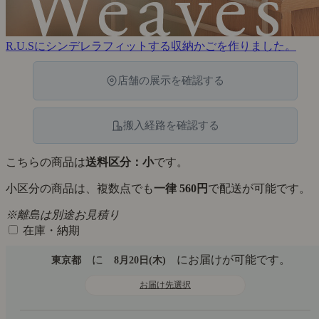
R.U.Sにシンデレラフィットする収納かごを作りました。
店舗の展示を確認する
搬入経路を確認する
こちらの商品は
送料区分：小
です。
小区分の商品は、複数点でも
一律 560円
で配送が可能です。
※離島は別途お見積り
在庫・納期
に
にお届けが可能です。
東京都
8月20日(木)
お届け先選択