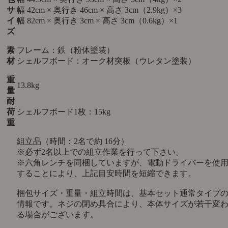
サ
幅 42cm × 奥行き 46cm × 高さ 3cm（2.9kg）×3
イ
幅 82cm × 奥行き 3cm × 高さ 3cm（0.6kg）×1
ズ
素
フレーム：鉄（粉体塗装）
材
シェルフボード：オーク材突板（ウレタン塗装）
重
13.8kg
量
耐
荷
シェルフボード1枚：15kg
重
組立品（時間：2名で約 16分）
※必ず2名以上での組立作業を行って下さい。
※六角レンチを同梱していますが、電動ドライバーを使
することにより、上記目安時間を短縮できます。
梱包サイズ・重量・組立時間は、基本セット通常タイプ
情報です。ネジの閉め具合により、本体サイズが若干変
る場合がございます。