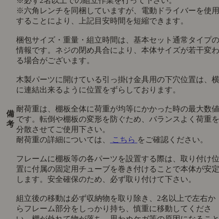
※必ず2名以上での組立作業を行って下さい。
※六角レンチを同梱していますが、電動ドライバーを使
することにより、上記目安時間を短縮できます。
梱包サイズ・重量・組立時間は、基本セット通常タイプ
情報です。ネジの閉め具合により、本体サイズが若干変
る場合がございます。
木製パーツに開けている引っ掛け金具用の下穴位置は、
に連結出来るように位置をずらしております。
耐荷重は、棚板全体に荷重が均等にかかった時の最大数
備
です。転倒や棚板の変形を防ぐため、バランスよく荷重
考
分散させてご使用下さい。
耐荷重の詳細については、
こちら
をご確認ください。
フレームに棚板等の各パーツを設置する際は、取り付け
置に付属の固定用チューブを巻き付けることで本体が安
します。安全確保のため、必ず取り付けて下さい。
組立後の移動は必ず収納物を取り除き、2名以上で左右か
らフレーム部分をしっかり持ち、慎重に移動してくださ
い。棚が外れて物が落ち、思わぬケガ等の原因になるこ