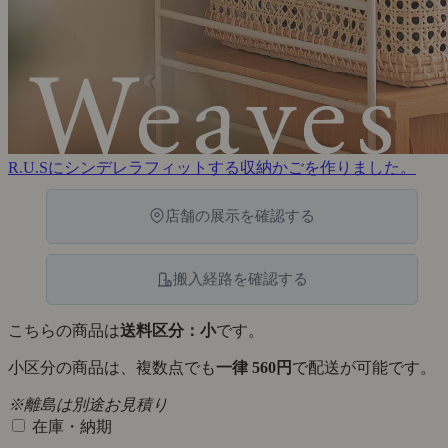
R.U.Sにシンデレラフィットする収納かごを作りました。
店舗の展示を確認する
搬入経路を確認する
こちらの商品は
送料区分：小
です。
小区分の商品は、複数点でも
一律 560円
で配送が可能です。
※離島は別途お見積り
在庫・納期