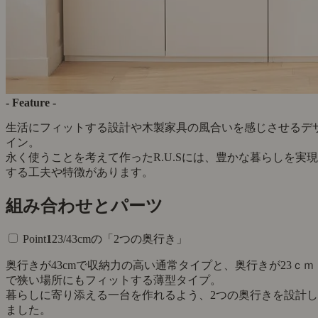
- Feature -
生活にフィットする設計や木製家具の風合いを感じさせるデ
イン。
永く使うことを考えて作ったR.U.Sには、豊かな暮らしを実現
する工夫や特徴があります。
組み合わせとパーツ
Point
1
23/43cmの「2つの奥行き」
奥行きが43cmで収納力の高い通常タイプと、奥行きが23ｃｍ
で狭い場所にもフィットする薄型タイプ。
暮らしに寄り添える一台を作れるよう、2つの奥行きを設計し
ました。