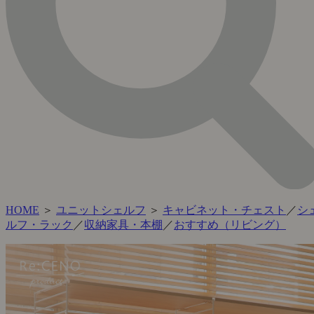
HOME
＞
ユニットシェルフ
＞
キャビネット・チェスト
／
シ
ルフ・ラック
／
収納家具・本棚
／
おすすめ（リビング）