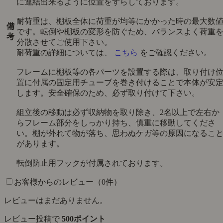
に連結出来るように位置をずらしております。
耐荷重は、棚板全体に荷重が均等にかかった時の最大数
備
です。転倒や棚板の変形を防ぐため、バランスよく荷重
考
分散させてご使用下さい。
耐荷重の詳細については、
こちら
をご確認ください。
フレームに棚板等の各パーツを設置する際は、取り付け
置に付属の固定用チューブを巻き付けることで本体が安
します。安全確保のため、必ず取り付けて下さい。
組立後の移動は必ず収納物を取り除き、2名以上で左右か
らフレーム部分をしっかり持ち、慎重に移動してくださ
い。棚が外れて物が落ち、思わぬケガ等の原因になるこ
があります。
転倒防止用フックが付属されております。
お客様からのレビュー（0件）
レビューはまだありません。
レビュー投稿で
500ポイント