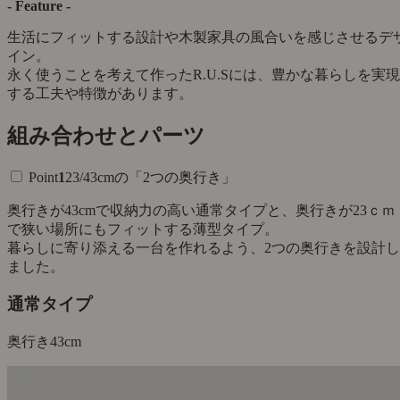
- Feature -
生活にフィットする設計や木製家具の風合いを感じさせるデ
イン。
永く使うことを考えて作ったR.U.Sには、豊かな暮らしを実現
する工夫や特徴があります。
組み合わせとパーツ
Point
1
23/43cmの「2つの奥行き」
奥行きが43cmで収納力の高い通常タイプと、奥行きが23ｃｍ
で狭い場所にもフィットする薄型タイプ。
暮らしに寄り添える一台を作れるよう、2つの奥行きを設計し
ました。
通常タイプ
奥行き
43cm