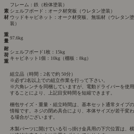
フレーム：鉄（粉体塗装）
素
シェルフボード：オーク材突板（ウレタン塗装）
材
ウッドキャビネット：オーク材突板、無垢材（ウレタン
装）
重
97.6kg
量
耐
シェルフボード1枚：15kg
荷
キャビネット1個：10kg（棚板：8kg）
重
組立品（時間：2名で約 50分）
※必ず2名以上での組立作業を行って下さい。
※六角レンチを同梱していますが、電動ドライバーを使
することにより、上記目安時間を短縮できます。
梱包サイズ・重量・組立時間は、基本セット通常タイプ
情報です。ネジの閉め具合により、本体サイズが若干変
る場合がございます。
木製パーツに開けている引っ掛け金具用の下穴位置は、