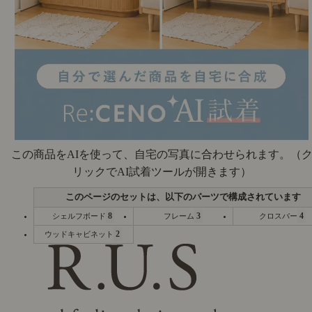
この商品をAIを使って、自宅の写真に合わせられます。
（
リックでAI試着ツールが開きます）
8
3
4
シェルフボード
フレーム
クロスバー
2
ウッドキャビネット