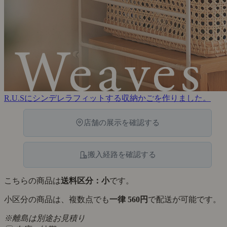
R.U.Sにシンデレラフィットする収納かごを作りました。
店舗の展示を確認する
搬入経路を確認する
こちらの商品は
送料区分：小
です。
小区分の商品は、複数点でも
一律 560円
で配送が可能です。
※離島は別途お見積り