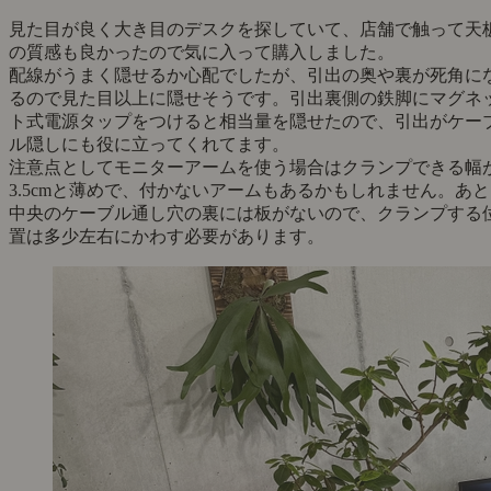
見た目が良く大き目のデスクを探していて、店舗で触って天
の質感も良かったので気に入って購入しました。
配線がうまく隠せるか心配でしたが、引出の奥や裏が死角に
るので見た目以上に隠せそうです。引出裏側の鉄脚にマグネ
ト式電源タップをつけると相当量を隠せたので、引出がケー
ル隠しにも役に立ってくれてます。
注意点としてモニターアームを使う場合はクランプできる幅
3.5cmと薄めで、付かないアームもあるかもしれません。あと
中央のケーブル通し穴の裏には板がないので、クランプする
置は多少左右にかわす必要があります。