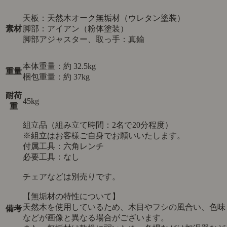
天板：天然木オーク無垢材（ウレタン塗装）
素材
脚部：アイアン（粉体塗装）
脚部アジャスター、取っ手：真鍮
本体重量：約 32.5kg
重量
梱包重量：約 37kg
耐荷
45kg
重
組立品（組み立て時間：2名で20分程度）
※組立はお客様ご自身でお願いいたします。
付属工具：六角レンチ
必要工具：なし
チェアなどは別売りです。
【無垢材の特性について】
天然木を使用しているため、木目やフシの風合い、色味
備考
などが画像と異なる場合がございます。